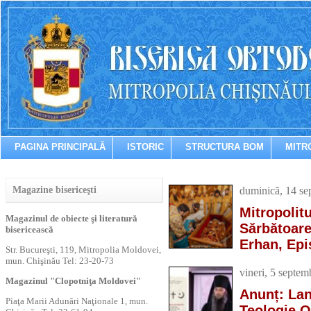
PAGINA PRINCIPALĂ
ISTORIC
STRUCTURA BOM
MITR
Magazine bisericeşti
duminică, 14 se
Mitropolitu
Magazinul de obiecte şi literatură
Sărbătoare
bisericească
Erhan, Epi
Str. Bucureşti, 119, Mitropolia Moldovei,
mun. Chişinău Tel: 23-20-73
vineri, 5 septem
Magazinul "Clopotniţa Moldovei"
Anunț: Lan
Piaţa Marii Adunări Naţionale 1, mun.
Teologie O