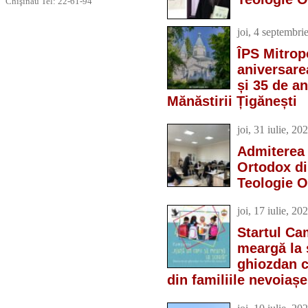
Chişinău Tel: 22-61-94
joi, 4 septembri
ÎPS Mitropo
aniversare
și 35 de a
Mănăstirii Țigănești
joi, 31 iulie, 20
Admiterea 
Ortodox di
Teologie 
joi, 17 iulie, 20
Startul Ca
meargă la 
ghiozdan c
din familiile nevoiașe