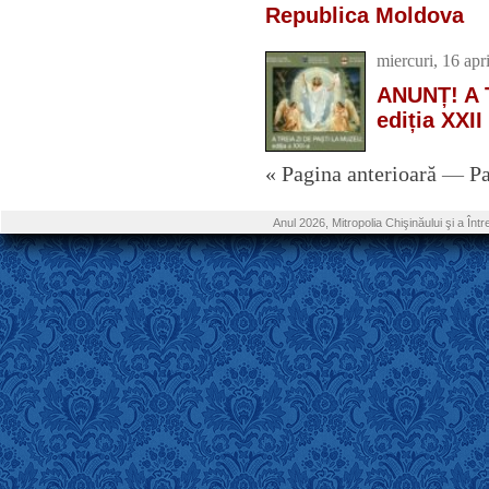
Republica Moldova
miercuri, 16 apr
ANUNȚ! A T
ediția XXII
« Pagina anterioară
—
Pa
Anul 2026, Mitropolia Chişinăului şi a În