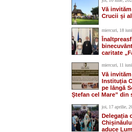
joi, 10 iulie, 20
Vă invităm
Crucii și a
miercuri, 18 iun
Înaltpreasf
binecuvânt
caritate „F
miercuri, 11 iun
Vă invităm 
Instituția 
pe lângă S
Ștefan cel Mare” din s
joi, 17 aprilie, 
Delegația o
Chișinăului
aduce Lumi