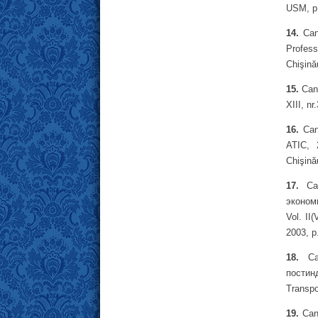
USM, p
14.
Can
Profess
Chişină
15.
Cant
XIII, nr
16.
Cant
ATIC, 
Chişină
17.
Can
эконом
Vol. II
2003, p
18.
Can
постин
Transpo
19.
Cant