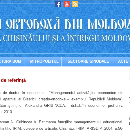
CTURA BOM
MITROPOLITUL
SECTOARE SINODALE
ACTE 
 de referință
de doctor în economie : “Managementul activităţilor economice din
l eparhial al Bisericii creştin-ortodoxe – exemplul Republicii Moldova”.
tor ştiinţific: Alexandru GRIBINCEA, dr.hab.în economie, prof.univ.
u, 2010.
rean N. Gribincea A. Estimarea funcţiilor managementului educaţional.
tiinţific IRIM, culegere de articole, Chişinău: IRIM, ARISDIP, 2004, p.56-