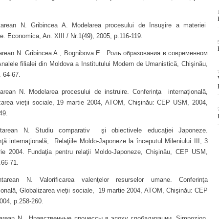
rean N. Gribincea A. Modelarea procesului de însuşire a materiei
ice. Economica, An. XIII / Nr.1(49), 2005, p.116-119.
rean N. Gribincea A., Bognibova E. Роль образования в современном
nalele filialei din Moldova a Institutului Modern de Umanistică, Chişinău,
. 64-67.
rean N. Modelarea procesului de instruire. Conferinţa internaţională,
zarea vieţii sociale, 19 martie 2004, ATOM, Chişinău: CEP USM, 2004,
49.
arean N. Studiu comparativ şi obiectivele educaţiei Japoneze.
nţă internaţională, Relaţiile Moldo-Japoneze la începutul Mileniului III, 3
ie 2004. Fundaţia pentru relaţii Moldo-Japoneze, Chişinău, CEP USM,
.66-71.
arean N. Valorificarea valenţelor resurselor umane. Conferinţa
ţională, Globalizarea vieţii sociale, 19 martie 2004, ATOM, Chişinău: CEP
04, p.258-260.
arean N. Нравственные процессы в эпоху глобализации. Simpozion