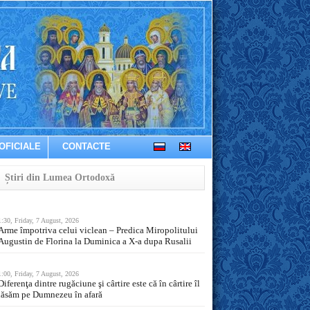
OFICIALE
CONTACTE
Știri din Lumea Ortodoxă
1:30, Friday, 7 August, 2026
Arme împotriva celui viclean – Predica Miropolitului
Augustin de Florina la Duminica a X-a dupa Rusalii
1:00, Friday, 7 August, 2026
Diferenţa dintre rugăciune şi cârtire este că în cârtire îl
lăsăm pe Dumnezeu în afară