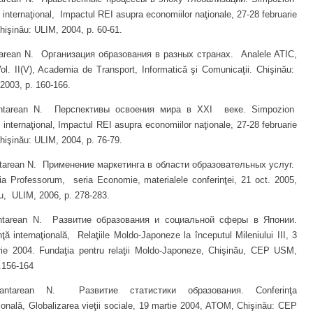
ic internaţional, Impactul REI asupra economiilor naţionale, 27-28 februarie
hişinău: ULIM, 2004, p. 60-61.
rean N. Организация образования в разных странах. Analele ATIC,
ol. II(V), Academia de Transport, Informatică şi Comunicaţii. Chişinău:
 2003, p. 160-166.
tarean N. Перспективы освоения мира в XXI веке. Simpozion
ic internaţional, Impactul REI asupra economiilor naţionale, 27-28 februarie
hişinău: ULIM, 2004, p. 76-79.
arean N. Применение маркетинга в области образовательных услуг.
a Professorum, seria Economie, materialele conferinţei, 21 oct. 2005,
u, ULIM, 2006, p. 278-283.
tarean N. Развитие образования и социальной сферы в Японии.
nţă internaţională, Relaţiile Moldo-Japoneze la începutul Mileniului III, 3
ie 2004. Fundaţia pentru relaţii Moldo-Japoneze, Chişinău, CEP USM,
.156-164
tarean N. Развитие статистики образования. Conferinţa
ţională, Globalizarea vieţii sociale, 19 martie 2004, ATOM, Chişinău: CEP