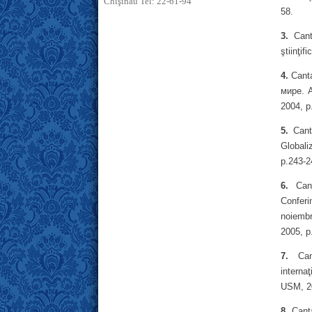
Chişinău Tel: 22-61-94
58.
3.
Canta
ştiinţif
4.
Canta
мире. A
2004, p
5.
Canta
Globali
p.243-2
6.
Cant
Conferi
noiembr
2005, р
7.
Cant
interna
USM, 20
8.
Cant