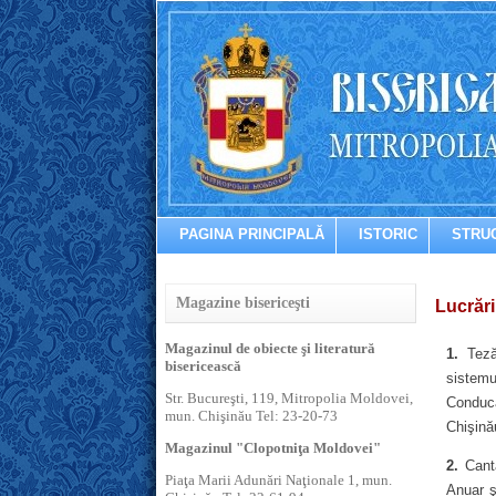
PAGINA PRINCIPALĂ
ISTORIC
STRU
Magazine bisericeşti
Lucrări
Magazinul de obiecte şi literatură
1.
Teză 
bisericească
sistemu
Str. Bucureşti, 119, Mitropolia Moldovei,
Conducă
mun. Chişinău Tel: 23-20-73
Chişină
Magazinul "Clopotniţa Moldovei"
2.
Canta
Piaţa Marii Adunări Naţionale 1, mun.
Anuar ş