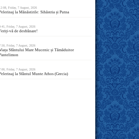
12:08, Friday, 7 August, 2026
Pelerinaj la Mănăstirile: Sihăstria și Putna
9:41, Friday, 7 August, 2026
Feriți-vă de desfrânare!
7:50, Friday, 7 August, 2026
Viața Sfântului Mare Mucenic și Tămăduitor
Pantelimon
7:00, Friday, 7 August, 2026
Pelerinaj la Sfântul Munte Athos (Grecia)