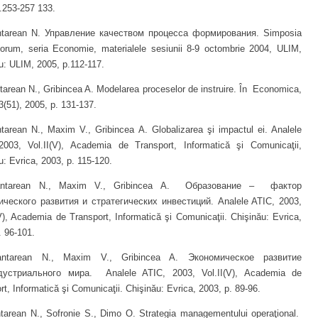
.253-257 133.
tarean N. Управление качеством процесса формирования. Simposia
orum, seria Economie, materialele sesiunii 8-9 octombrie 2004, ULIM,
u: ULIM, 2005, p.112-117.
arean N., Gribincea A. Modelarea proceselor de instruire. În Economica,
.3(51), 2005, p. 131-137.
arean N., Maxim V., Gribincea A. Globalizarea şi impactul ei. Analele
2003, Vol.II(V), Academia de Transport, Informatică şi Comunicaţii,
u: Evrica, 2003, p. 115-120.
tarean N., Maxim V., Gribincea A. Образование – фактор
ического развития и стратегических инвестиций. Analele ATIC, 2003,
(V), Academia de Transport, Informatică şi Comunicaţii. Chişinău: Evrica,
. 96-101.
tarean N., Maxim V., Gribincea A. Экономическое развитие
дустриального мира. Analele ATIC, 2003, Vol.II(V), Academia de
rt, Informatică şi Comunicaţii. Chişinău: Evrica, 2003, p. 89-96.
arean N., Sofronie S., Dimo O. Strategia managementului operaţional.