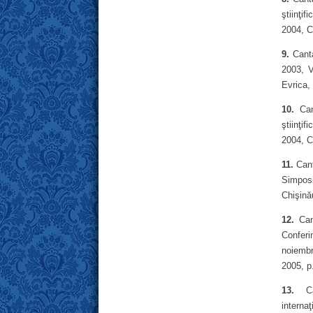
ştiinţif
2004, C
9.
Canta
2003, V
Evrica,
10.
Can
ştiinţif
2004, C
11.
Cant
Simposi
Chişină
12.
Can
Conferi
noiembr
2005, р
13.
Can
interna