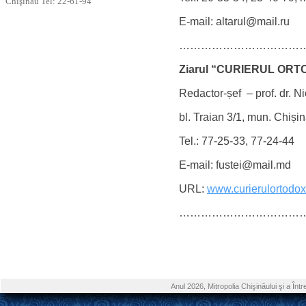
Chişinău Tel: 22-61-94
E-mail:
altarul@mail.ru
………………………………
Ziarul “CURIERUL OR
Redactor-șef – prof. dr. 
bl. Traian 3/1, mun. Chiși
Tel.: 77-25-33, 77-24-44
E-mail:
fustei@mail.md
URL:
www.curierulortodox
………………………………
Anul 2026, Mitropolia Chişinăului şi a În