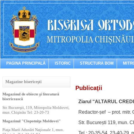
PAGINA PRINCIPALĂ
ISTORIC
STRUCTURA BOM
MITR
Magazine bisericeşti
Publicaţii
Magazinul de obiecte şi literatură
bisericească
Ziarul
“
ALTARUL CREDI
Str. Bucureşti, 119, Mitropolia Moldovei,
Redactor-șef – prot. mitr
mun. Chişinău Tel: 23-20-73
Magazinul "Clopotniţa Moldovei"
Str. București 119, mun. C
Piaţa Marii Adunări Naţionale 1, mun.
Tel.: 20-35-54, 23-40-79,