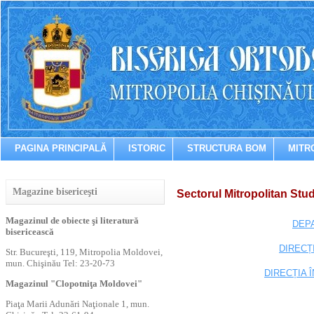
PAGINA PRINCIPALĂ
ISTORIC
STRUCTURA BOM
MITR
Magazine bisericeşti
Sectorul Mitropolitan Stud
Magazinul de obiecte şi literatură
DEP
bisericească
DIRECȚ
Str. Bucureşti, 119, Mitropolia Moldovei,
mun. Chişinău Tel: 23-20-73
DIRECȚIA 
Magazinul "Clopotniţa Moldovei"
Piaţa Marii Adunări Naţionale 1, mun.