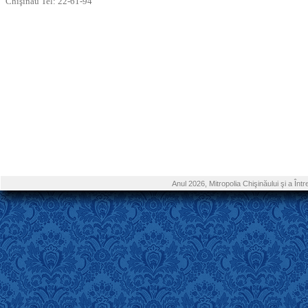
Chişinău Tel: 22-61-94
Anul 2026, Mitropolia Chişinăului şi a În