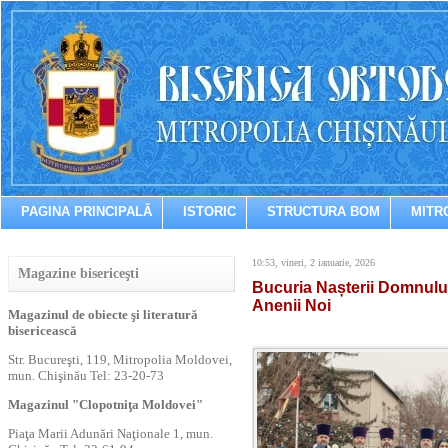
PAGINA PRINCIPALĂ
ISTORIC
STRUCTURA BOM
MITR
10:53, vineri, 2 ianuarie, 2026
Magazine bisericeşti
Bucuria Nașterii Domnului,
Anenii Noi
Magazinul de obiecte şi literatură
bisericească
Str. Bucureşti, 119, Mitropolia Moldovei,
mun. Chişinău Tel: 23-20-73
Magazinul "Clopotniţa Moldovei"
Piaţa Marii Adunări Naţionale 1, mun.