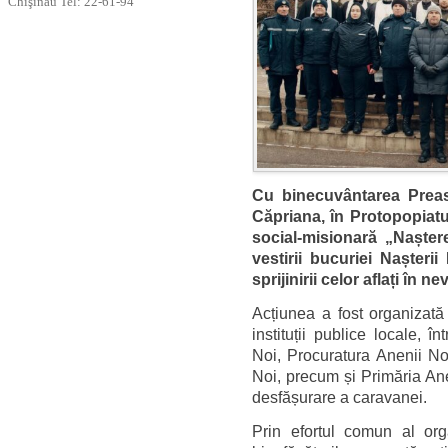
Chişinău Tel: 22-61-94
Cu binecuvântarea Preasf
Căpriana, în Protopopiat
social-misionară „Naște
vestirii bucuriei Nașterii
sprijinirii celor aflați în ne
Acțiunea a fost organizată
instituții publice locale, î
Noi, Procuratura Anenii No
Noi, precum și Primăria Ane
desfășurare a caravanei.
Prin efortul comun al organ