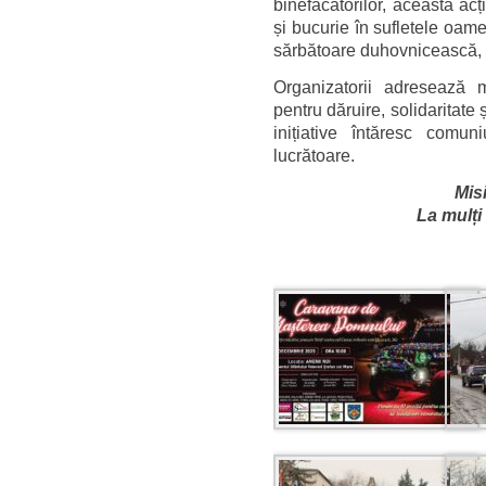
binefăcătorilor, această ac
și bucurie în sufletele oame
sărbătoare duhovnicească, a
Organizatorii adresează mu
pentru dăruire, solidaritate 
inițiative întăresc comun
lucrătoare.
Misi
La mulți