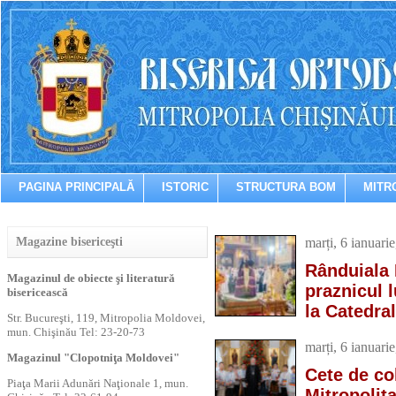
PAGINA PRINCIPALĂ
ISTORIC
STRUCTURA BOM
MITR
Magazine bisericeşti
marți, 6 ianuari
Rânduiala 
Magazinul de obiecte şi literatură
praznicul 
bisericească
la Catedra
Str. Bucureşti, 119, Mitropolia Moldovei,
mun. Chişinău Tel: 23-20-73
marți, 6 ianuari
Magazinul "Clopotniţa Moldovei"
Cete de co
Piaţa Marii Adunări Naţionale 1, mun.
Mitropolit