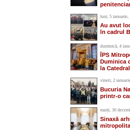
penitencia
luni, 5 ianuarie
Au avut lo
în cadrul 
duminică, 4 ian
ÎPS Mitropo
Duminica d
la Catedra
vineri, 2 ianuar
Bucuria Na
printr-o c
marți, 30 decem
Sinaxă arh
mitropolit