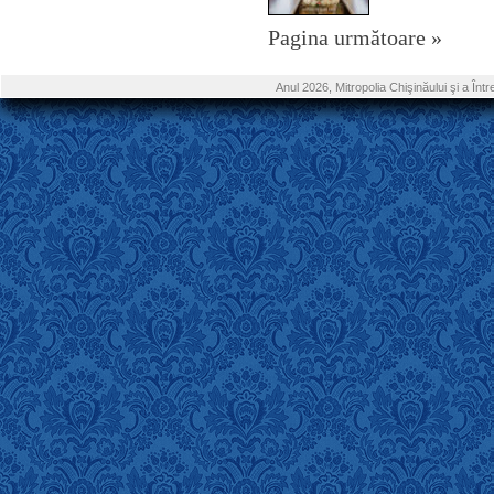
Pagina următoare »
Anul 2026, Mitropolia Chişinăului şi a În