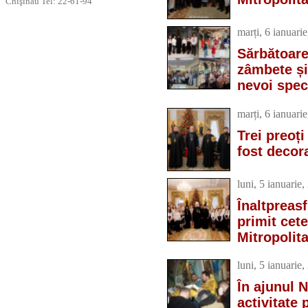
Chişinău Tel: 22-61-94
marți, 6 ianuari
Sărbătoare
zâmbete și
nevoi spec
marți, 6 ianuari
Trei preoț
fost decora
luni, 5 ianuarie
Înaltpreasf
primit cete
Mitropolit
luni, 5 ianuarie
În ajunul N
activitate 