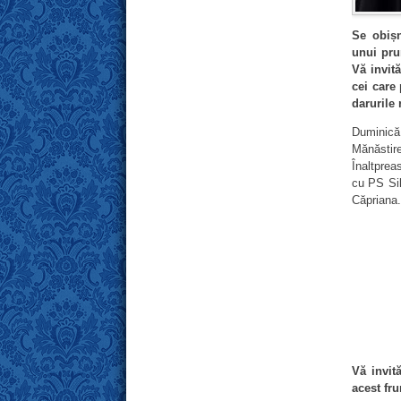
Se obișn
unui prun
Vă invit
cei care
darurile 
Duminică
Mănăstir
Înaltprea
cu PS Sil
Căpriana.
Vă invit
acest fr