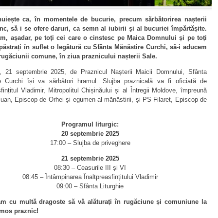
uiește ca, în momentele de bucurie, precum sărbătorirea nașterii
c, să i se ofere daruri, ca semn al iubirii și al bucuriei împărtășite.
ăm, așadar, pe toți cei care o cinstesc pe Maica Domnului și pe toți
 păstrați în suflet o legătură cu Sfânta Mănăstire Curchi, să-i aducem
rugăciunii comune, în ziua praznicului nașterii Sale.
, 21 septembrie 2025, de Praznicul Nașterii Maicii Domnului, Sfânta
e Curchi își va sărbători hramul. Slujba praznicală va fi oficiată de
sfințitul Vladimir, Mitropolitul Chișinăului și al Întregii Moldove, împreună
uan, Episcop de Orhei și egumen al mănăstirii, și PS Filaret, Episcop de
Programul liturgic:
20 septembrie 2025
17:00 – Slujba de priveghere
21 septembrie 2025
08:30 – Ceasurile III și VI
08:45 – Întâmpinarea Înaltpreasfințitului Vladimir
09:00 – Sfânta Liturghie
ăm cu multă dragoste să vă alăturați în rugăciune și comuniune la
umos praznic!