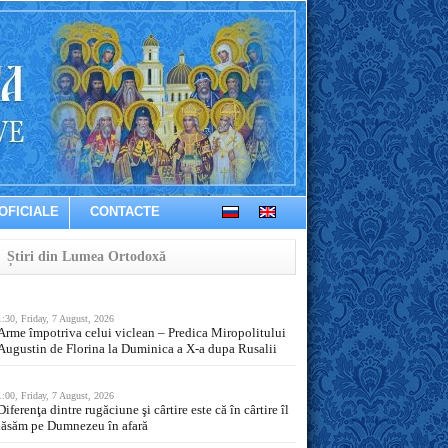
OFICIALE
CONTACTE
Știri din Lumea Ortodoxă
1:30, Friday, 7 August, 2026
Arme împotriva celui viclean – Predica Miropolitului
Augustin de Florina la Duminica a X-a dupa Rusalii
1:00, Friday, 7 August, 2026
Diferenţa dintre rugăciune şi cârtire este că în cârtire îl
lăsăm pe Dumnezeu în afară