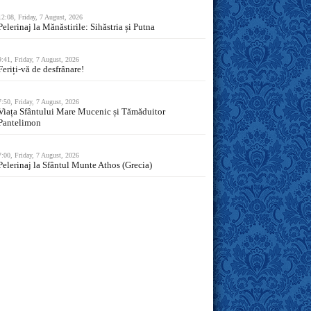
12:08, Friday, 7 August, 2026
Pelerinaj la Mănăstirile: Sihăstria și Putna
9:41, Friday, 7 August, 2026
Feriți-vă de desfrânare!
7:50, Friday, 7 August, 2026
Viața Sfântului Mare Mucenic și Tămăduitor
Pantelimon
7:00, Friday, 7 August, 2026
Pelerinaj la Sfântul Munte Athos (Grecia)