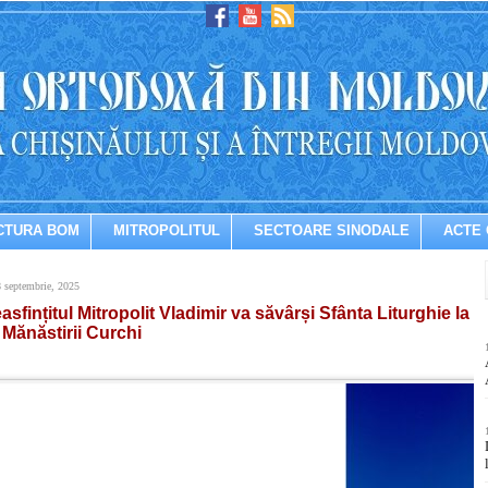
CTURA BOM
MITROPOLITUL
SECTOARE SINODALE
ACTE 
8 septembrie, 2025
easfințitul Mitropolit Vladimir va săvârși Sfânta Liturghie la
Mănăstirii Curchi