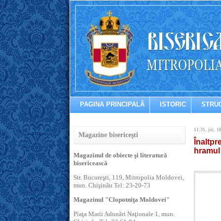
PAGINA PRINCIPALĂ
ISTORIC
STRU
11:31, joi, 1
Magazine bisericeşti
Înaltpr
hramul 
Magazinul de obiecte şi literatură
bisericească
Str. Bucureşti, 119, Mitropolia Moldovei,
mun. Chişinău Tel: 23-20-73
Magazinul "Clopotniţa Moldovei"
Piaţa Marii Adunări Naţionale 1, mun.