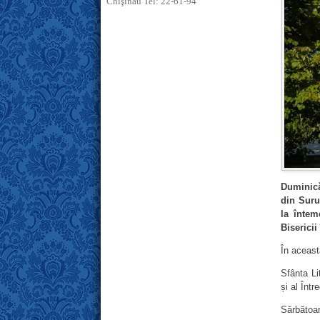
Chişinău Tel: 22-61-94
Duminică
din Suru
la întem
Biserici
În aceast
Sfânta Lit
și al Într
Sărbătoa