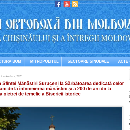
CTURA BOM
MITROPOLITUL
SECTOARE SINODALE
ACTE 
, 7 noiembrie, 2025
ia Sfintei Mănăstiri Suruceni la Sărbătoarea dedicată celor
ani de la întemeierea mănăstirii și a 200 de ani de la
 pietrei de temelie a Bisericii istorice