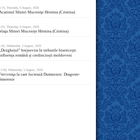
6:14, Thursday, 6 August, 2026
Acatistul Sfintei Muceniţe Hristina (Cristina)
5:01, Thursday, 6 August, 2026
Viaţa Sfintei Mucenițe Hristina (Cristina)
5:43, Wednesday, 5 August, 2026
„Dezghețul” brejnevist în treburile bisericești.
Influența română și credincioșii moldoveni
12:00, Wednesday, 5 August, 2026
Frecvenţa la care lucrează Dumnezeu: Dragoste-
Smerenie