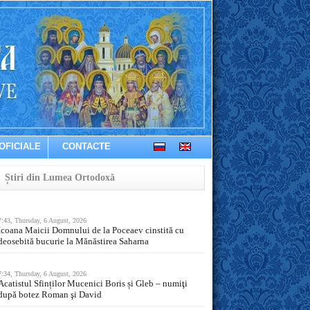
OFICIALE
CONTACTE
Știri din Lumea Ortodoxă
7:43, Thursday, 6 August, 2026
Icoana Maicii Domnului de la Poceaev cinstită cu
deosebită bucurie la Mănăstirea Saharna
7:34, Thursday, 6 August, 2026
Acatistul Sfinților Mucenici Boris și Gleb – numiţi
după botez Roman şi David