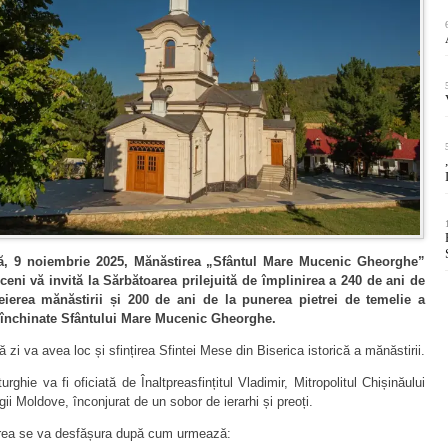
, 9 noiembrie 2025, Mănăstirea „Sfântul Mare Mucenic Gheorghe”
ceni vă invită la Sărbătoarea prilejuită de împlinirea a 240 de ani de
eierea mănăstirii și 200 de ani de la punerea pietrei de temelie a
i închinate Sfântului Mare Mucenic Gheorghe.
ă zi va avea loc și sfințirea Sfintei Mese din Biserica istorică a mănăstirii.
urghie va fi oficiată de Înaltpreasfințitul Vladimir, Mitropolitul Chișinăului
egii Moldove, înconjurat de un sobor de ierarhi și preoți.
rea se va desfășura după cum urmează: