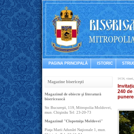
PAGINA PRINCIPALĂ
ISTORIC
STRU
14:54, vineri
Magazine bisericeşti
Invitaț
240 de 
Magazinul de obiecte şi literatură
punerea
bisericească
Str. Bucureşti, 119, Mitropolia Moldovei,
mun. Chişinău Tel: 23-20-73
Magazinul "Clopotniţa Moldovei"
Piaţa Marii Adunări Naţionale 1, mun.