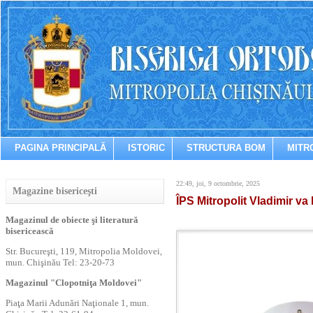
PAGINA PRINCIPALĂ
ISTORIC
STRUCTURA BOM
MITR
22:49, joi, 9 octombrie, 2025
Magazine bisericeşti
ÎPS Mitropolit Vladimir va 
Magazinul de obiecte şi literatură
bisericească
Str. Bucureşti, 119, Mitropolia Moldovei,
mun. Chişinău Tel: 23-20-73
Magazinul "Clopotniţa Moldovei"
Piaţa Marii Adunări Naţionale 1, mun.