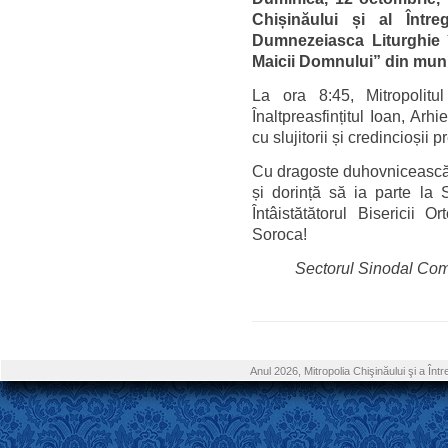
Chișinăului și al Într
Dumnezeiasca Liturghie 
Maicii Domnului” din muni
La ora 8:45, Mitropolitu
Înaltpreasfințitul Ioan, Ar
cu slujitorii și credincioșii p
Cu dragoste duhovnicească, î
și dorință să ia parte la 
Întâistătătorul Bisericii
Soroca!
Sectorul Sinodal Comu
Anul 2026, Mitropolia Chişinăului şi a În